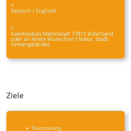
Deutsch / Englisch
Eventstation Mehliskopf 77815 Bühl/Sand
oder an Ihrem Wunschort ( Natur, Stadt,
Firmengelände)
Ziele
Teamtraining