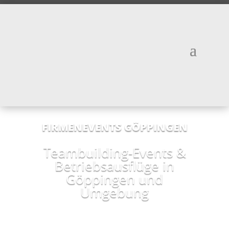
FIRMENEVENTS GÖPPINGEN
Teambuilding-Events &
Betriebsausflüge in
Göppingen und
Umgebung